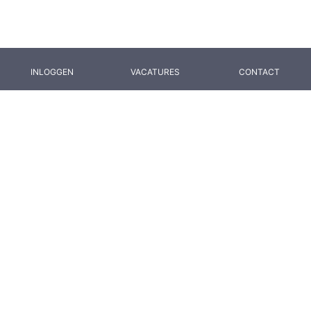
INLOGGEN
VACATURES
CONTACT
Hoe bereik je ons?
We helpen je graag!
Zeefbaan 33
9672 BN Winschoten
info@borgtechniek.nl
0597 41 58 58