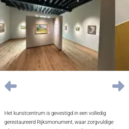
OVERSLAAN
Vorige
V
Het kunstcentrum is gevestigd in een volledig
gerestaureerd Rijksmonument, waar zorgvuldige