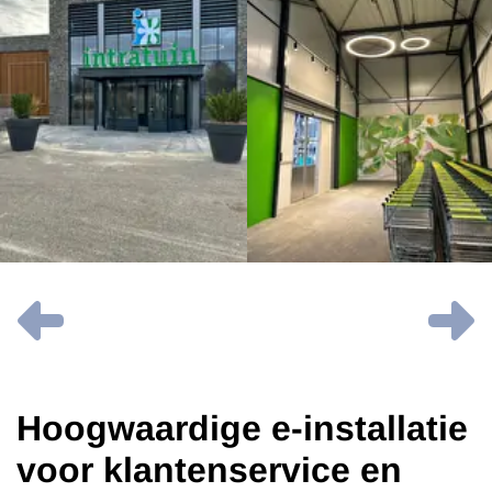
OVERSLAAN
Vorige
V
Hoogwaardige e-installatie
voor klantenservice en