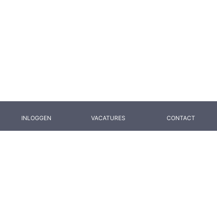
INLOGGEN
VACATURES
CONTACT
Hoe bereik je ons?
We helpen je graag!