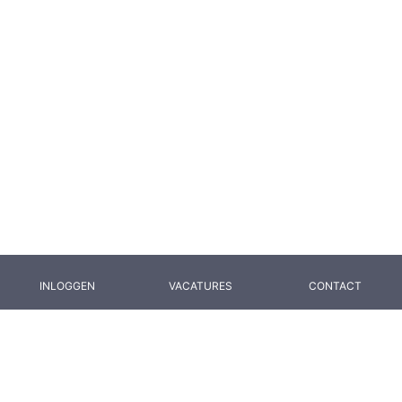
INLOGGEN
VACATURES
CONTACT
Hoe bereik je ons?